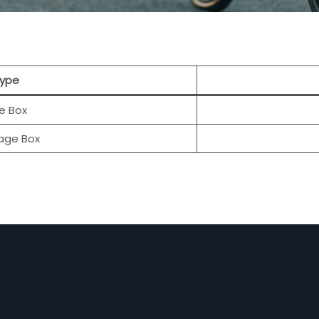
ype
ke Box
age Box