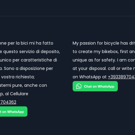
one per la bici mi ha fatto
My passion for bicycle has d
re questo servizio di deposito,
to create my bikebox, first a
unico per caratteristiche di
unique as for safety. I am co
a. Sono a disposizione per
at your disposal. call or writ
 vostra richiesta;
on WhatsApp at
+393389704
atemi pure, anche con
, al Cellulare
9704362