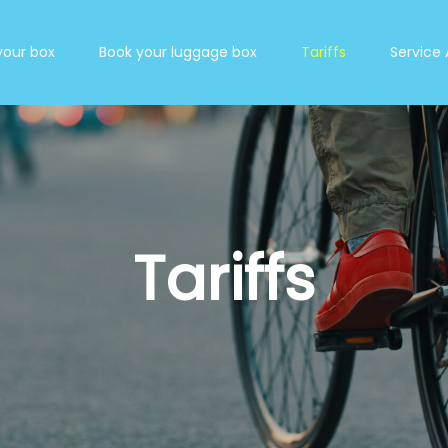
your box
Book your luggage box
Tariffs
Service
Tariffs