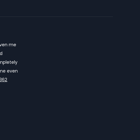
riven me
nd
mpletely
e me even
362