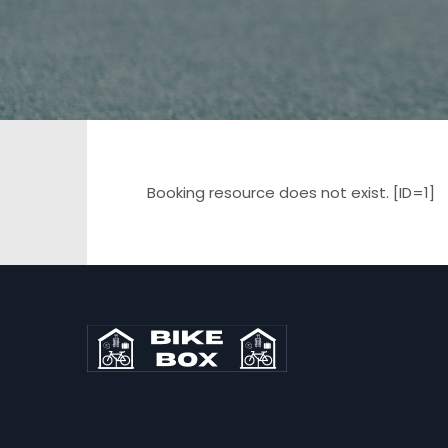
Booking resource does not exist. [ID=1]