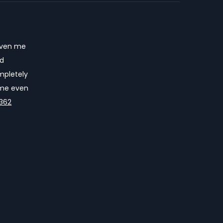
riven me
nd
mpletely
e me even
362