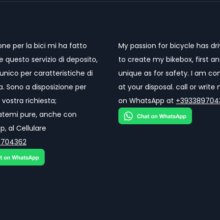
one per la bici mi ha fatto
My passion for bicycle has d
re questo servizio di deposito,
to create my bikebox, first a
unico per caratteristiche di
unique as for safety. I am co
a. Sono a disposizione per
at your disposal. call or writ
 vostra richiesta;
on WhatsApp at
+393389704
atemi pure, anche con
, al Cellulare
9704362